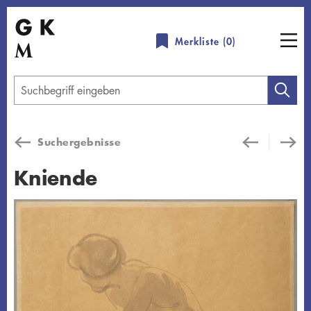
Direkt
zum
Merkliste (
0
)
Inhalt
Geben
Sie
einen
Suchergebnisse
Suchbegriff
ein
Kniende
Übersicht schließen