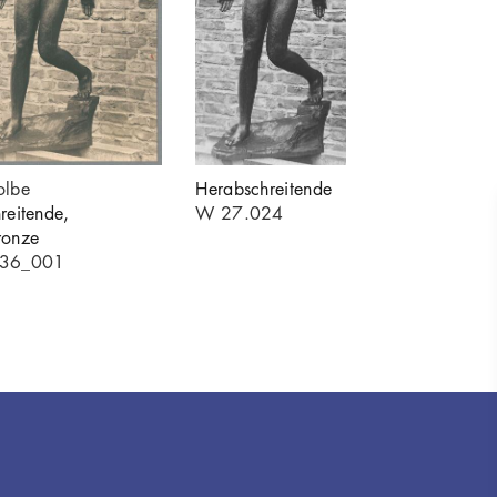
olbe
Herabschreitende
reitende,
W 27.024
ronze
336_001