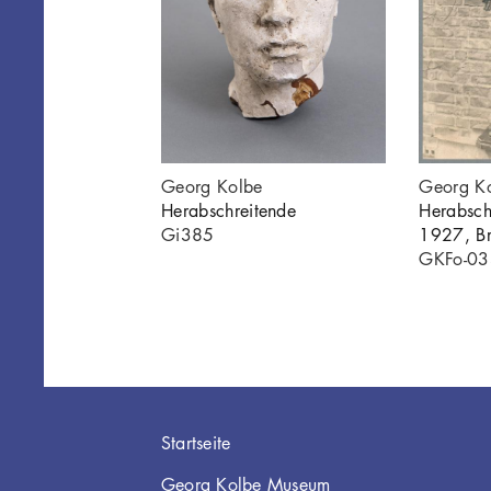
Georg Kolbe
Georg K
Herabschreitende
Herabsch
Gi385
1927, B
GKFo-0
Hauptnavigation
Startseite
Georg Kolbe Museum