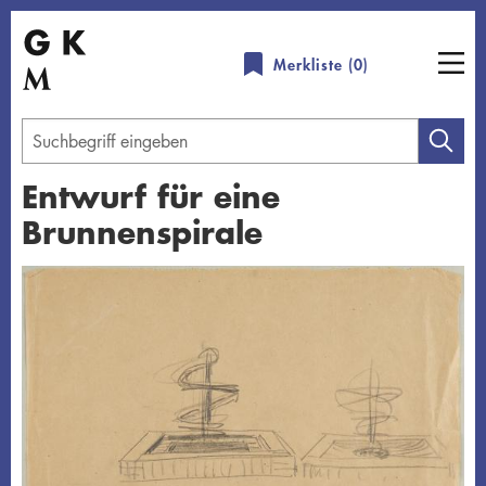
Direkt
zum
Merkliste (
0
)
Inhalt
Geben
Sie
Entwurf für eine
einen
Brunnenspirale
Suchbegriff
ein
Übersicht schließen