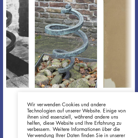
Georg Kolbe
Georg Kolbe
Brunnenspirale
Skizzenbuch
Wir verwenden Cookies und andere
P170
[Datenhauptsatz
Technologien auf unserer Website. Einige von
Z429-438
ihnen sind essenziell, während andere uns
helfen, diese Website und Ihre Erfahrung zu
verbessern. Weitere Informationen über die
Verwendung Ihrer Daten finden Sie in unserer