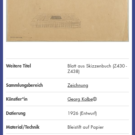
Weitere Titel
Blatt aus Skizzenbuch (Z430 -
Z438)
Sammlungsbereich
Zeichnung
Künstler*in
Georg Kolbe
G
N
D
Datierung
1926 (Entwurf)
Material/Technik
Bleistift auf Papier