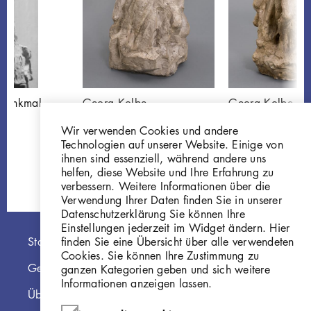
-Denkmal,
Georg Kolbe
Georg Kolbe
Beethoven-Denkmal,
Beethoven-Denk
Wir verwenden Cookies und andere
3
Entwurf II
Entwurf IV/I
Technologien auf unserer Website. Einige von
Gi381
Gi382
ihnen sind essenziell, während andere uns
helfen, diese Website und Ihre Erfahrung zu
verbessern. Weitere Informationen über die
Verwendung Ihrer Daten finden Sie in unserer
Datenschutzerklärung Sie können Ihre
Einstellungen jederzeit im Widget ändern. Hier
Hauptnavigation
finden Sie eine Übersicht über alle verwendeten
Startseite
Cookies. Sie können Ihre Zustimmung zu
Georg Kolbe Museum
ganzen Kategorien geben und sich weitere
Informationen anzeigen lassen.
Über die Online Sammlung