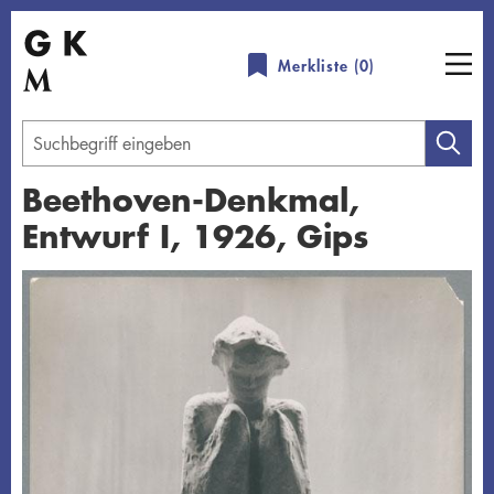
Direkt
zum
Merkliste (
0
)
Inhalt
Geben
Sie
Beethoven-Denkmal,
einen
Entwurf I, 1926, Gips
Suchbegriff
ein
Übersicht schließen