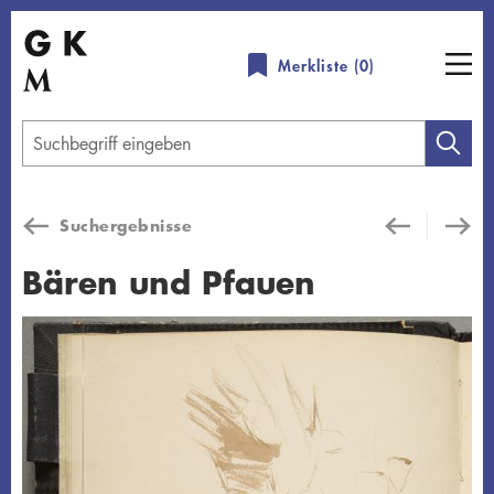
Direkt
zum
Merkliste (
0
)
Inhalt
Geben
Sie
einen
Suchergebnisse
Suchbegriff
ein
Bären und Pfauen
Übersicht schließen