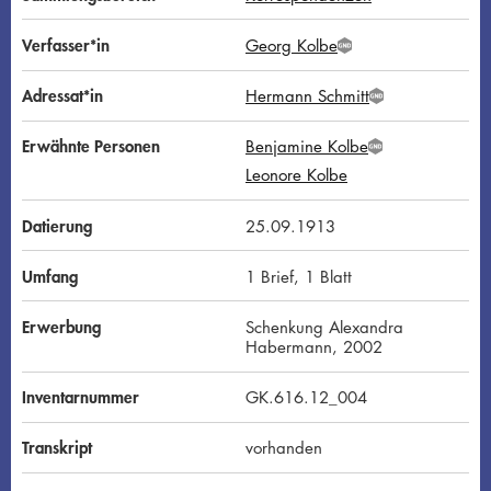
Verfasser*in
Georg Kolbe
G
N
D
Adressat*in
Hermann Schmitt
G
N
D
Erwähnte Personen
Benjamine Kolbe
G
Leonore Kolbe
N
D
Datierung
25.09.1913
Umfang
1 Brief, 1 Blatt
Erwerbung
Schenkung Alexandra
Habermann, 2002
Inventarnummer
GK.616.12_004
Transkript
vorhanden