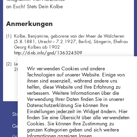
an Euch! Stets Dein Kolbe
Anmerkungen
Kolbe, Benjamine, geborene van der Meer de Walcheren
(5.8.1881, Utrecht – 7.2.1927, Berlin), Sängerin, Ehefrau
Georg Kolbes ab 1902
http://d-nb.info/gnd/136324509
Leonore, Tochter Georg Kolbes (19.11.1902, Leipzig –
Wir verwenden Cookies und andere
28.06.1981, Berlin)
Technologien auf unserer Website. Einige von
ihnen sind essenziell, während andere uns
helfen, diese Website und Ihre Erfahrung zu
verbessern. Weitere Informationen über die
Verwendung Ihrer Daten finden Sie in unserer
Datenschutzerklärung Sie können Ihre
Einstellungen jederzeit im Widget ändern. Hier
Hauptnavigation
Startseite
finden Sie eine Übersicht über alle verwendeten
Cookies. Sie können Ihre Zustimmung zu
Georg Kolbe Museum
ganzen Kategorien geben und sich weitere
Informationen anzeigen lassen.