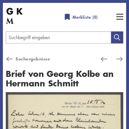
Direkt
zum
Merkliste (
0
)
Inhalt
Geben
Sie
einen
Suchergebnisse
Suchbegriff
ein
Brief von Georg Kolbe an
Hermann Schmitt
Übersicht schließen